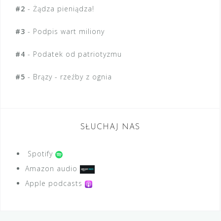
#2
-
Żądza pieniądza!
#3
-
Podpis wart miliony
#4
-
Podatek od patriotyzmu
#5
-
Brązy - rzeźby z ognia
SŁUCHAJ NAS
Spotify
Amazon audio
Apple podcasts