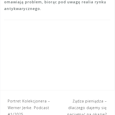
omawiają problem, biorąc pod uwagę realia rynku
antykwarycznego.
Portret Kolekcjonera –
Żądza pieniądza –
N
Werner Jerke. Podcast
dlaczego dajemy się
#1/2025
naciągnąć na okazje?