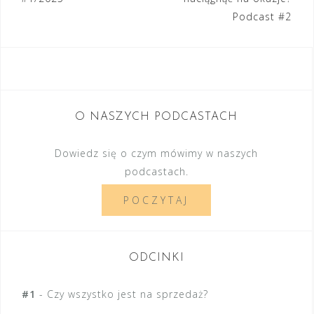
a
Podcast #2
w
i
g
a
c
O NASZYCH PODCASTACH
j
Dowiedz się o czym mówimy w naszych
a
podcastach.
w
POCZYTAJ
p
i
s
ODCINKI
u
#1
-
Czy wszystko jest na sprzedaż?