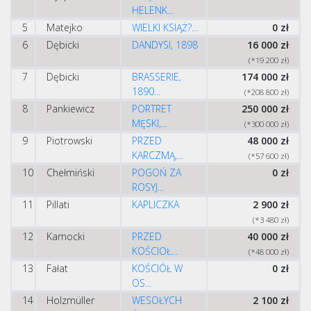
HELENK...
5
Matejko
WIELKI KSIĄŻ?...
0 zł
6
Dębicki
DANDYSI, 1898
16 000 zł
(*19 200 zł)
7
Dębicki
BRASSERIE,
174 000 zł
1890...
(*208 800 zł)
8
Pankiewicz
PORTRET
250 000 zł
MĘSKI,...
(*300 000 zł)
9
Piotrowski
PRZED
48 000 zł
KARCZMĄ,...
(*57 600 zł)
10
Chełmiński
POGOŃ ZA
0 zł
ROSYJ...
11
Pillati
KAPLICZKA
2 900 zł
(*3 480 zł)
12
Kamocki
PRZED
40 000 zł
KOŚCIOŁ...
(*48 000 zł)
13
Fałat
KOŚCIÓŁ W
0 zł
OS...
14
Holzmüller
WESOŁYCH
2 100 zł