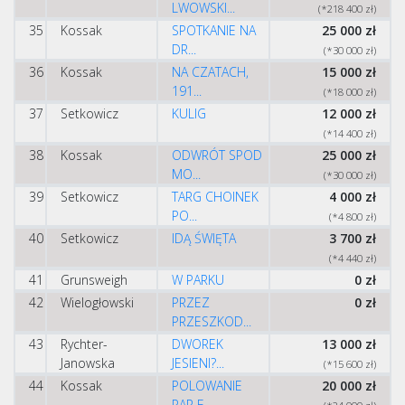
LWOWSKI...
(*218 400 zł)
35
Kossak
SPOTKANIE NA
25 000 zł
DR...
(*30 000 zł)
36
Kossak
NA CZATACH,
15 000 zł
191...
(*18 000 zł)
37
Setkowicz
KULIG
12 000 zł
(*14 400 zł)
38
Kossak
ODWRÓT SPOD
25 000 zł
MO...
(*30 000 zł)
39
Setkowicz
TARG CHOINEK
4 000 zł
PO...
(*4 800 zł)
40
Setkowicz
IDĄ ŚWIĘTA
3 700 zł
(*4 440 zł)
41
Grunsweigh
W PARKU
0 zł
42
Wielogłowski
PRZEZ
0 zł
PRZESZKOD...
43
Rychter-
DWOREK
13 000 zł
Janowska
JESIENI?...
(*15 600 zł)
44
Kossak
POLOWANIE
20 000 zł
PAR F...