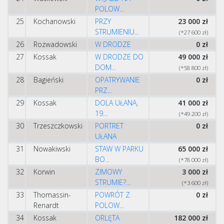
POLOW...
25
Kochanowski
PRZY
23 000 zł
STRUMIENIU...
(*27 600 zł)
26
Rozwadowski
W DRODZE
0 zł
27
Kossak
W DRODZE DO
49 000 zł
DOM...
(*58 800 zł)
28
Bagieński
OPATRYWANIE
0 zł
PRZ...
29
Kossak
DOLA UŁANA,
41 000 zł
19...
(*49 200 zł)
30
Trzeszczkowski
PORTRET
0 zł
UŁANA
31
Nowakiwski
STAW W PARKU
65 000 zł
BO...
(*78 000 zł)
32
Korwin
ZIMOWY
3 000 zł
STRUMIE?...
(*3 600 zł)
33
Thomassin-
POWRÓT Z
0 zł
Renardt
POLOW...
34
Kossak
ORLĘTA
182 000 zł