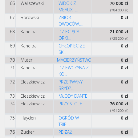
66
Waliszewski
WIDOK Z
70 000 zł
MEAUX, ...
(*84 000 zł)
67
Borowski
ZBIÓR
0 zł
OWOCÓW....
68
Kanelba
DZIECIĘCA
21 000 zł
ORKI...
(*25 200 zł)
69
Kanelba
CHŁOPIEC ZE
0 zł
SK...
70
Muter
MACIERZYŃSTWO
0 zł
71
Kanelba
DZIEWCZYNA Z
0 zł
KO...
72
Eleszkiewicz
PRZERWANY
0 zł
BRYD?...
73
Eleszkiewicz
MŁODY DANTE
0 zł
74
Eleszkiewicz
PRZY STOLE
76 000 zł
(*91 200 zł)
75
Hayden
OGRÓD W
0 zł
TRIEL,...
76
Zucker
PEJZAŻ
0 zł