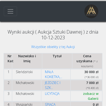
Wyniki aukcji ( Aukcja Sztuki Dawnej ) z dnia
10-12-2023
Wszystkie obiekty z tej Aukcji
Nr
Nazwisko i
Tytuł
Cena
Kat
Imię
uzyskana
(* z
kosztami)
1
Sleńdziński
MAŁA
30 000 zł
KOKIETKA,...
(*36 000 zł)
2
Michałowski
JEŹDZIEC I
7 000 zł
SZK...
(*8 400 zł)
3
Michałowski
LICYTACJA
zobacz w
Galerii
4
Wyspiański
ŚPIĄCA
0 zł