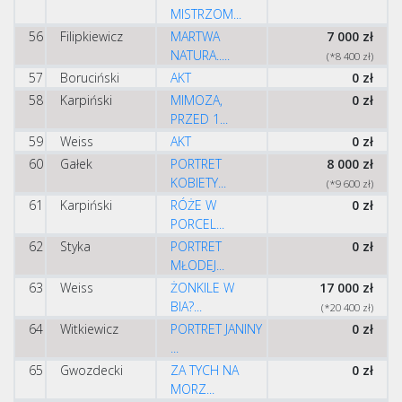
MISTRZOM...
56
Filipkiewicz
MARTWA
7 000 zł
NATURA.....
(*8 400 zł)
57
Boruciński
AKT
0 zł
58
Karpiński
MIMOZA,
0 zł
PRZED 1...
59
Weiss
AKT
0 zł
60
Gałek
PORTRET
8 000 zł
KOBIETY...
(*9 600 zł)
61
Karpiński
RÓŻE W
0 zł
PORCEL...
62
Styka
PORTRET
0 zł
MŁODEJ...
63
Weiss
ŻONKILE W
17 000 zł
BIA?...
(*20 400 zł)
64
Witkiewicz
PORTRET JANINY
0 zł
...
65
Gwozdecki
ZA TYCH NA
0 zł
MORZ...