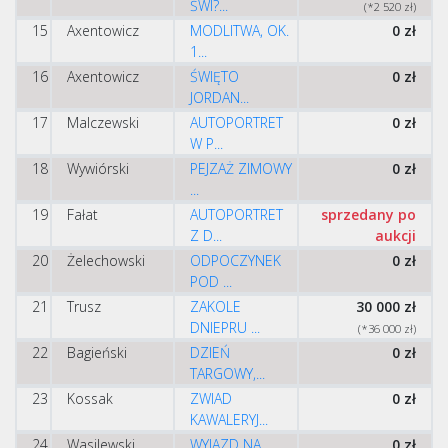
ŚWI?...
(*2 520 zł)
15
Axentowicz
MODLITWA, OK.
0 zł
1...
16
Axentowicz
ŚWIĘTO
0 zł
JORDAN...
17
Malczewski
AUTOPORTRET
0 zł
W P...
18
Wywiórski
PEJZAŻ ZIMOWY
0 zł
...
19
Fałat
AUTOPORTRET
sprzedany po
Z D...
aukcji
20
Żelechowski
ODPOCZYNEK
0 zł
POD ...
21
Trusz
ZAKOLE
30 000 zł
DNIEPRU ...
(*36 000 zł)
22
Bagieński
DZIEŃ
0 zł
TARGOWY,...
23
Kossak
ZWIAD
0 zł
KAWALERYJ...
24
Wasilewski
WYJAZD NA
0 zł