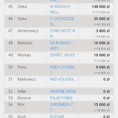
(*24 000 zł)
45
Styka
W WODACH
148 000 zł
NILU, ...
(*177 600 zł)
46
Styka
O ZACHODZIE
35 000 zł
SŁ...
(*42 000 zł)
47
Alchimowicz
STARY MOST W
3 800 zł
PI...
(*4 560 zł)
48
Barbacki
NA RUINACH
16 000 zł
ANTY...
(*19 200 zł)
49
Moreau
SEKRET, XIX/XX
10 000 zł
...
(*12 000 zł)
50
Frere
PAJDA CHLEBA,
9 000 zł
1...
(*10 800 zł)
51
Markowicz
NAD KOŁYSKĄ,
0 zł
...
52
Adler
WAŻENIE WIŚNI
0 zł
53
Borione
PALĄCY FAJKĘ
0 zł
54
M.H.
ŻARDINIERA Z
15 000 zł
T...
(*18 000 zł)
55
Koch
PUCHAR
0 zł