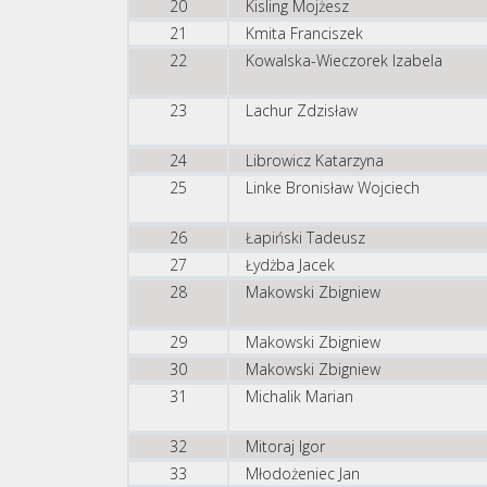
20
Kisling Mojżesz
21
Kmita Franciszek
22
Kowalska-Wieczorek Izabela
23
Lachur Zdzisław
24
Librowicz Katarzyna
25
Linke Bronisław Wojciech
26
Łapiński Tadeusz
27
Łydżba Jacek
28
Makowski Zbigniew
29
Makowski Zbigniew
30
Makowski Zbigniew
31
Michalik Marian
32
Mitoraj Igor
33
Młodożeniec Jan