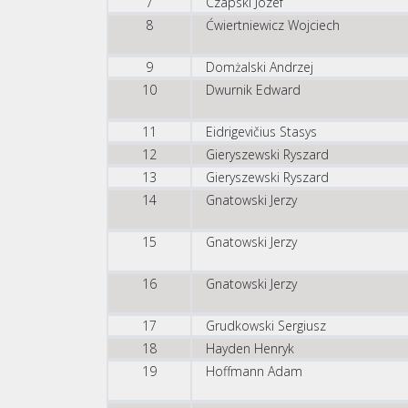
7
Czapski Józef
8
Ćwiertniewicz Wojciech
9
Domżalski Andrzej
10
Dwurnik Edward
11
Eidrigevičius Stasys
12
Gieryszewski Ryszard
13
Gieryszewski Ryszard
14
Gnatowski Jerzy
15
Gnatowski Jerzy
16
Gnatowski Jerzy
17
Grudkowski Sergiusz
18
Hayden Henryk
19
Hoffmann Adam