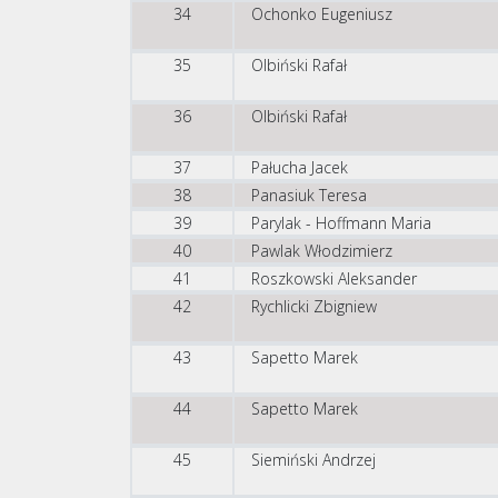
34
Ochonko Eugeniusz
35
Olbiński Rafał
36
Olbiński Rafał
37
Pałucha Jacek
38
Panasiuk Teresa
39
Parylak - Hoffmann Maria
40
Pawlak Włodzimierz
41
Roszkowski Aleksander
42
Rychlicki Zbigniew
43
Sapetto Marek
44
Sapetto Marek
45
Siemiński Andrzej