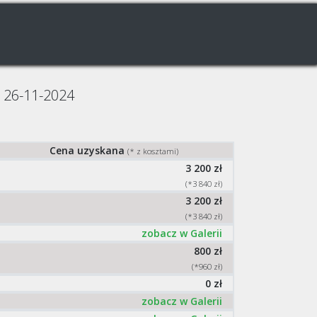
a 26-11-2024
Cena uzyskana
(* z kosztami)
3 200 zł
(*3 840 zł)
3 200 zł
(*3 840 zł)
zobacz w Galerii
800 zł
(*960 zł)
0 zł
zobacz w Galerii