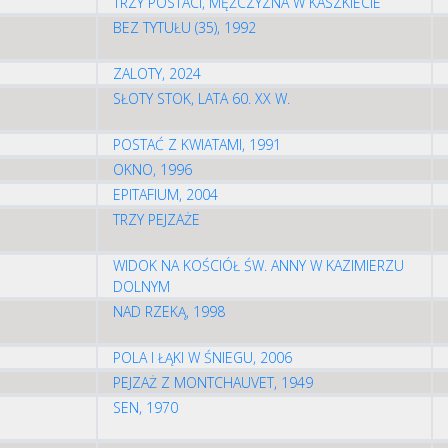
TRZY POSTACI, MĘŻCZYZNA W KASZKIECIE
BEZ TYTUŁU (35), 1992
ZALOTY, 2024
SŁOTY STOK, LATA 60. XX W.
POSTAĆ Z KWIATAMI, 1991
OKNO, 1996
EPITAFIUM, 2004
TRZY PEJZAŻE
WIDOK NA KOŚCIÓŁ ŚW. ANNY W KAZIMIERZU
DOLNYM
NAD RZEKĄ, 1998
POLA I ŁĄKI W ŚNIEGU, 2006
PEJZAŻ Z MONTCHAUVET, 1949
SEN, 1970