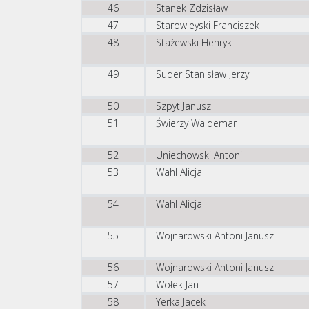
46
Stanek Zdzisław
47
Starowieyski Franciszek
48
Stażewski Henryk
49
Suder Stanisław Jerzy
50
Szpyt Janusz
51
Świerzy Waldemar
52
Uniechowski Antoni
53
Wahl Alicja
54
Wahl Alicja
55
Wojnarowski Antoni Janusz
56
Wojnarowski Antoni Janusz
57
Wołek Jan
58
Yerka Jacek