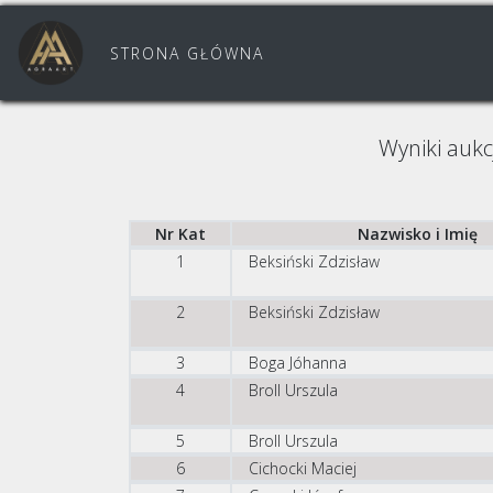
STRONA GŁÓWNA
Wyniki aukc
Nr Kat
Nazwisko i Imię
1
Beksiński Zdzisław
2
Beksiński Zdzisław
3
Boga Jóhanna
4
Broll Urszula
5
Broll Urszula
6
Cichocki Maciej