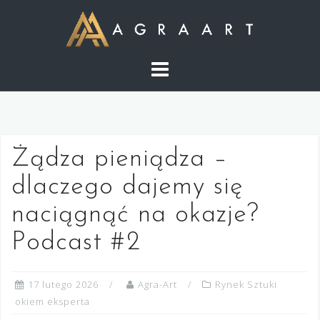
S
k
i
p
t
o
c
o
Żądza pieniądza –
n
t
dlaczego dajemy się
e
naciągnąć na okazje?
n
t
Podcast #2
17 lutego 2026
Agra-Art
Rynek Sztuki
okiem eksperta