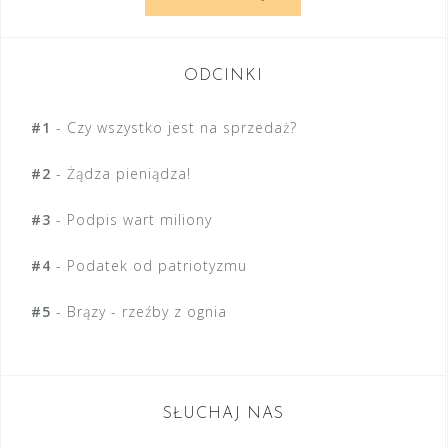
w
p
ODCINKI
i
s
#1
-
Czy wszystko jest na sprzedaż?
u
#2
-
Żądza pieniądza!
#3
-
Podpis wart miliony
#4
-
Podatek od patriotyzmu
#5
-
Brązy - rzeźby z ognia
SŁUCHAJ NAS