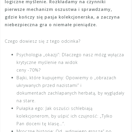
logiczne myślenie. Rozkładamy na czynniki
pierwsze mechanizm oszustwa i sprawdzamy,
gdzie kończy się pasja kolekcjonerska, a zaczyna
niebezpieczna gra o niemałe pieniądze.
Czego dowiesz się z tego odcinka?
Psychologia „okazji”: Dlaczego nasz mózg wyłącza
krytyczne myślenie na widok
ceny -70%?
Bajki, które kupujemy: Opowiemy o „obrazach
ukrywanych przed nazistami” i
dokumentach zachlapanych herbatą, by wyglądały
na stare.
Pułapka ego: Jak oszuści schlebiają
kolekcjonerom, by uśpić ich czujność: „Tylko
Pan doceni tę klasę…”.
Mroczne historie: Od „wdowiego grosza” po