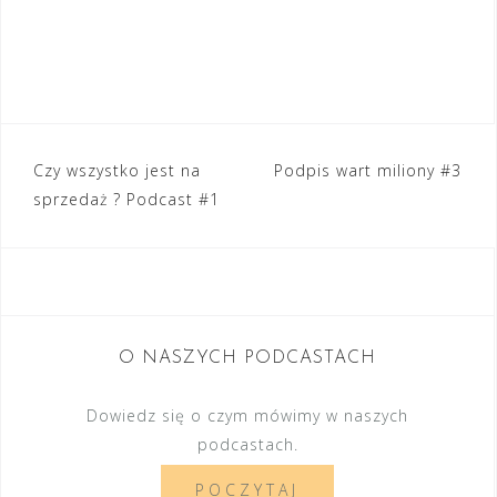
Czy wszystko jest na
Podpis wart miliony #3
N
sprzedaż ? Podcast #1
a
w
i
g
O NASZYCH PODCASTACH
a
c
Dowiedz się o czym mówimy w naszych
podcastach.
j
a
POCZYTAJ