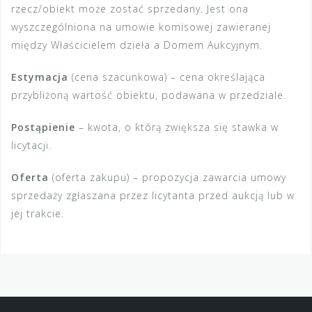
rzecz/obiekt może zostać sprzedany. Jest ona
wyszczególniona na umowie komisowej zawieranej
między Właścicielem dzieła a Domem Aukcyjnym.
Estymacja
(cena szacunkowa) – cena określająca
przybliżoną wartość obiektu, podawana w przedziale.
Postąpienie
– kwota, o którą zwiększa się stawka w
licytacji.
Oferta
(oferta zakupu) – propozycja zawarcia umowy
sprzedaży zgłaszana przez licytanta przed aukcją lub w
jej trakcie.