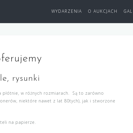
WYDARZENIA
O AUKCJACH
GAL
oferujemy
e, rysunki
 płótnie, w różnych rozmiarach. Są to zarówno
jonerów, niektóre nawet z lat 80tych), jak i stworzone
eli na papierze.