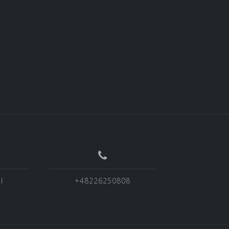
l
+48226250808