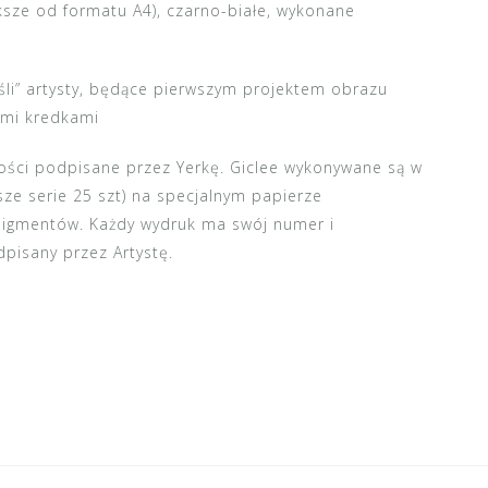
ksze od formatu A4), czarno-białe, wykonane
śli” artysty, będące pierwszym projektem obrazu
ymi kredkami
kości podpisane przez Yerkę. Giclee wykonywane są w
sze serie 25 szt) na specjalnym papierze
 pigmentów. Każdy wydruk ma swój numer i
pisany przez Artystę.