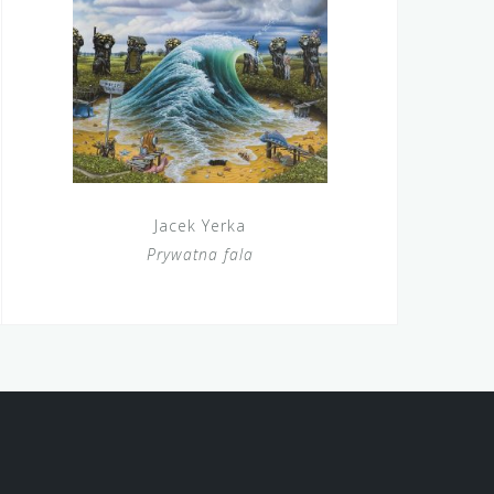
Jacek Yerka
Prywatna fala