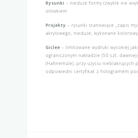
Rysunki
– nieduże formy (zwykle nie wię
ołówkiem
Projekty
– rysunki stanowiące „zapis my
akrylowego, nieduże, wykonane kolorow
Giclee
– limitowane wydruki wysokiej ja
ograniczonym nakładzie (50 szt, dawniej
(Hahnemüle), przy użyciu nieblaknących
odpowiedni certyfikat z hologramem pod