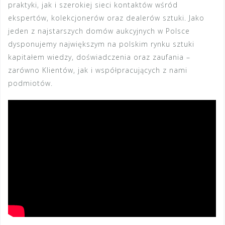
praktyki, jak i szerokiej sieci kontaktów wśród
ekspertów, kolekcjonerów oraz dealerów sztuki. Jako
jeden z najstarszych domów aukcyjnych w Polsce
dysponujemy największym na polskim rynku sztuki
kapitałem wiedzy, doświadczenia oraz zaufania –
zarówno Klientów, jak i współpracujących z nami
podmiotów.