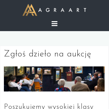
S
k
i
p
t
o
c
o
Zgłoś dzieło na aukcję
n
t
e
n
t
Poszukujemy wysokiej klasy