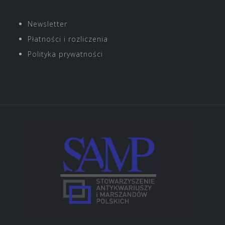
o
r
r
i
Newsletter
k
a
n
Płatności i rozliczenia
m
Polityka prywatności