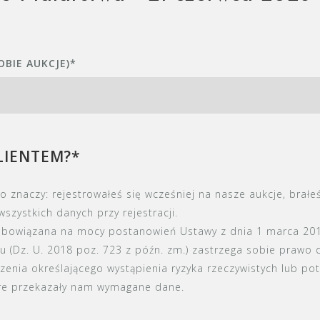
OBIE AUKCJE)
*
KLIENTEM?
*
to znaczy: rejestrowałeś się wcześniej na nasze aukcje, brałe
galerii - nie będziesz musiał podawać wszystkich danych przy rejestracji.
mu (Dz. U. 2018 poz. 723 z późn. zm.) zastrzega sobie pra
czenia określającego wystąpienia ryzyka rzeczywistych lub p
óre przekazały nam wymagane dane.