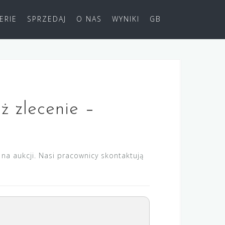
ERIE
SPRZEDAJ
O NAS
WYNIKI
GB
óż zlecenie
–
na aukcji. Nasi pracownicy skontaktują