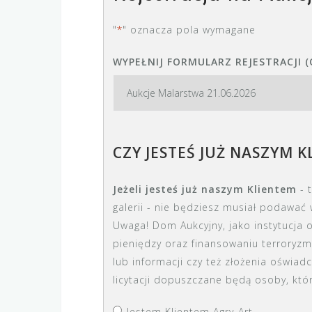
"
*
" oznacza pola wymagane
WYPEŁNIJ FORMULARZ REJESTRACJI (
CZY JESTEŚ JUŻ NASZYM 
Jeżeli jesteś już naszym Klientem
- 
Uwaga! Dom Aukcyjny, jako instytucja obowiązana na mocy postanowień Ustawy z dnia 1 marca 2018 r. - o przeciwdziałaniu praniu
pieniędzy oraz finansowaniu terroryz
lub informacji czy też złożenia oświad
licytacji dopuszczane będą osoby, kt
Jestem Klientem Agry-Art