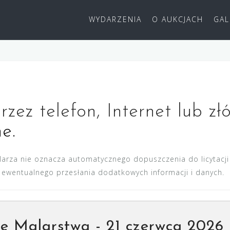
WYDARZENIA
O AUKCJACH
GAL
przez telefon, Internet lub zł
ne.
larza nie oznacza automatycznego dopuszczenia do licytacji 
az ewentualnego przesłania dodatkowych informacji i danych.
je Malarstwa - 21 czerwca 2026