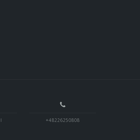
l
+48226250808