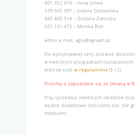
601 352 916 – Anna Jóźwik
539 925 097 – Joanna Dziewulska
665 400 514 – Grażyna Zielińska
501 101 473 – Monika Bryl
adres e-mail: agra@agraart.pl
Do wylicytowanej ceny zostanie doliczo
w niektórych przypadkach (oznaczonych
droit-de-suite
w regulaminie
(§ 12).
Prosimy o zapoznanie si
ę
ze zmian
ą
w R
Przy sprzedaży niektórych obiektów (o
będzie dodatkowo doliczamy tzw. Vat gr
młotkiem).