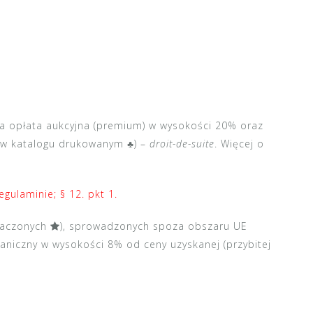
na opłata aukcyjna (premium) w wysokości 20% oraz
 w katalogu drukowanym ♣) –
droit-de-suite
. Więcej o
egulaminie; § 12. pkt 1.
znaczonych
), sprowadzonych spoza obszaru UE
aniczny w wysokości 8% od ceny uzyskanej (przybitej