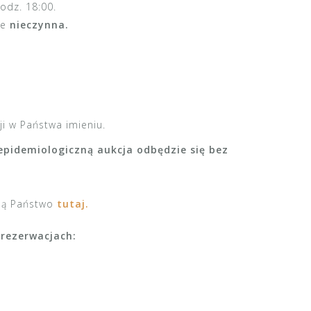
odz. 18:00.
ie
nieczynna.
ji w Państwa imieniu.
epidemiologiczną aukcja odbędzie się bez
jdą Państwo
tutaj.
 rezerwacjach: