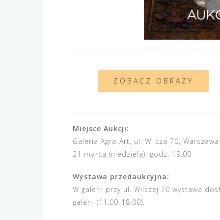
ZOBACZ OBRAZY
Miejsce Aukcji:
Galeria Agra-Art, ul. Wilcza 70, Warszawa
21 marca (niedziela), godz. 19:00
Wystawa przedaukcyjna:
W galerii przy ul. Wilczej 70 wystawa d
galerii (11:00-18:00).