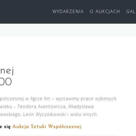
WYDARZENIA
O AUKCJACH
GAL
achórski, Kossak, Wyczółkowski i wielu innych
nej
:00
ółczesnej w Agrze Art – wystawimy prace wybitnych
X wieku – Teodora Axentowicza, Władysława
zewskiego, Leon Wyczółkowski i wielu innych.
e się
Aukcja Sztuki Współczesnej.