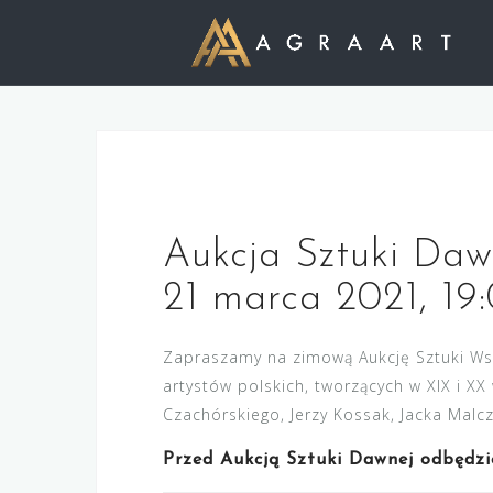
S
k
i
p
t
o
c
Zapraszamy na Aukcję 21 marca 2021, godz. 19:00 – Malczewski, Cz
o
n
Aukcja Sztuki Daw
t
21 marca 2021, 19
e
n
Zapraszamy na zimową Aukcję Sztuki Wsp
t
artystów polskich, tworzących w XIX i X
Czachórskiego, Jerzy Kossak, Jacka Malc
Przed Aukcją Sztuki Dawnej odbędzi