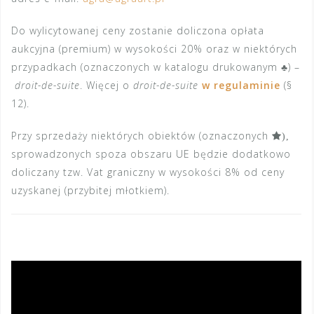
Do wylicytowanej ceny zostanie doliczona opłata
aukcyjna (premium) w wysokości 20% oraz w niektórych
przypadkach (oznaczonych w katalogu drukowanym ♣) –
droit-de-suite
. Więcej o
droit-de-suite
w regulaminie
(§
12).
Przy sprzedaży niektórych obiektów (oznaczonych
),
sprowadzonych spoza obszaru UE będzie dodatkowo
doliczany tzw. Vat graniczny w wysokości 8% od ceny
uzyskanej (przybitej młotkiem).