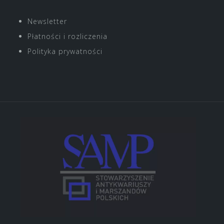
o
r
r
i
Newsletter
k
a
n
Płatności i rozliczenia
m
Polityka prywatności