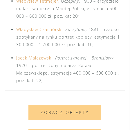
Władysław Tetmajer
,
Oczepiny
, 1900 – arcydzieło
malarstwa okresu Młodej Polski, estymacja 500
000 – 800 000 zł, poz. kat.20;
Władysław Czachórski,
Zaczytana,
1881 – rzadko
spotykany na rynku portret kobiecy, estymacja 1
300 000 – 1 700 000 zł, poz. kat. 10;
Jacek Malczewski
,
Portret synowej – Bronisławy
,
1920 – portret żony malarza Rafała
Malczewskiego, estymacja 400 000 – 600 000 zł,
poz. kat. 22;
ZOBACZ OBIEKTY