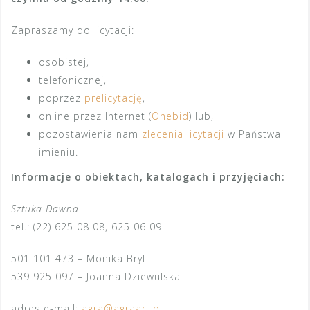
Zapraszamy do licytacji:
osobistej,
telefonicznej,
poprzez
prelicytację
,
online przez Internet (
Onebid
) lub,
pozostawienia nam
zlecenia licytacji
w Państwa
imieniu.
Informacje o obiektach, katalogach i przyjęciach:
Sztuka Dawna
tel.: (22) 625 08 08, 625 06 09
501 101 473 – Monika Bryl
539 925 097 – Joanna Dziewulska
adres e-mail:
agra@agraart.pl