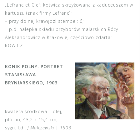
„Lefranc et Cie“: kotwica skrzyżowana z kaduceuszem w
kartuszu (znak firmy Lefranc);
– przy dolnej krawędzi stempel: 6;
– p.d. nalepka składu przyborów malarskich Róży
Aleksandrowicz w Krakowie, częściowo zdarta: …
ROWICZ
KONIK POLNY. PORTRET
STANISŁAWA
BRYNIARSKIEGO, 1903
kwatera środkowa – olej,
płótno, 43,2 x 45,4 cm;
sygn. l.d.:
J Malczewski | 1903