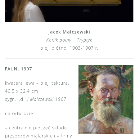
Jacek Malczewski
Konik polny – Tryptyk
olej, płótno, 1903-1907 r.
FAUN, 1907
kwatera lewa – olej, tektura,
40,5 x 32,4 cm
sygn. l.d.:
J Malczewski 1907
na odwrocie:
– centralnie pieczęć składu
przyborów malarskich – firmy