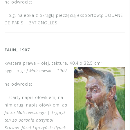
na odwrocie:
– p.g. nalepka z okrągłą pieczęcią eksportową: DOUANE
DE PARIS | BATIGNOLLES
FAUN, 1907
kwatera prawa – olej, tektura, 40,4 x 32,5 cm;
sygn. p.g.:
J Malczewski | 1907
na odwrocie:
– starty napis ołówkiem, na
nim drugi napis ołówkiem:
od
Jacka Malczewskiego | Tryptyk
ten za ubrania otrzymał |
Krawiec Józef Lipczyński Rynek