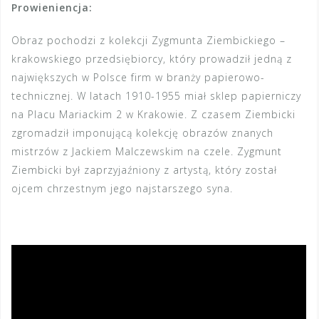
Prowieniencja:
Obraz pochodzi z kolekcji Zygmunta Ziembickiego –
krakowskiego przedsiębiorcy, który prowadził jedną z
największych w Polsce firm w branży papierowo-
technicznej. W latach 1910-1955 miał sklep papierniczy
na Placu Mariackim 2 w Krakowie. Z czasem Ziembicki
zgromadził imponującą kolekcję obrazów znanych
mistrzów z Jackiem Malczewskim na czele. Zygmunt
Ziembicki był zaprzyjaźniony z artystą, który został
ojcem chrzestnym jego najstarszego syna.