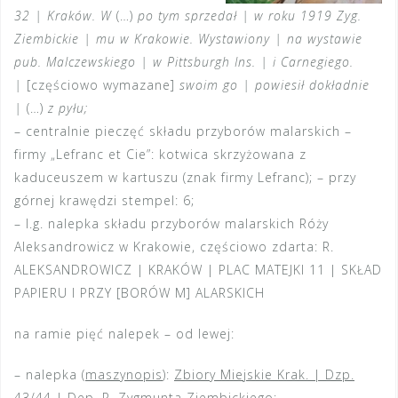
32 | Kraków. W
(…)
po tym sprzedał | w roku 1919 Zyg.
Ziembickie | mu w Krakowie. Wystawiony | na wystawie
pub. Malczewskiego | w Pittsburgh Ins. | i Carnegiego.
|
[częściowo wymazane]
swoim go | powiesił dokładnie
|
(…)
z pyłu;
– centralnie pieczęć składu przyborów malarskich –
firmy „Lefranc et Cie”: kotwica skrzyżowana z
kaduceuszem w kartuszu (znak firmy Lefranc); – przy
górnej krawędzi stempel: 6;
– l.g. nalepka składu przyborów malarskich Róży
Aleksandrowicz w Krakowie, częściowo zdarta: R.
ALEKSANDROWICZ | KRAKÓW | PLAC MATEJKI 11 | SKŁAD
PAPIERU I PRZY [BORÓW M] ALARSKICH
na ramie pięć nalepek – od lewej:
– nalepka (
maszynopis
):
Zbiory Miejskie Krak. | Dzp.
43/44 | Dep. P. Zygmunta Ziembickiego
;