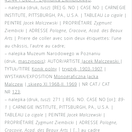
– nalepka (druk,
tusz
): [RE] G. NO | CASE NO | CARNEGIE
INSTITUTE, PITTSBURGH, PA., U.S.A. | TABLEAU
La cigale
|
PEINTRE
Jacek Malczewski
| PROPRIÉTAIRE
Zygmunt
Ziembicki
| ADRESSE
Pologne, Cracovie, Acad. des Beaux
Arts
| Priere de coller avec soin deux étiquettes: l’une
au châssis, l’autre au cadre;
– nalepka Muzeum Narodowego w Poznaniu
(druk,
maszynopis
): AUTOR/ARTISTE
Jacek Malczewski
|
TYTUŁ/TITRE
Konik polny
|
tryptyk, 1903-1907
|
WYSTAWA/EXPOSITION
Monograficzna Jacka
Malczew
|
skiego XI 1968-II. 1969
| NR CAT./ CAT
NR
123
;
– nalepka (druk,
tusz
): 271 | REG. NO. CASE NO [oł.]:
89-
1
| CARNEGIE INSTITUTE, PITTSBURGH, PA., U.S.A. |
TABLEAU
La cigale
| PEINTRE
Jacek Malczewski
|
PROPRIÉTAIRE
Zygmunt Ziembicki
| ADRESSE
Pologne,
Cracovie, Acad. des Beaux Arts
| […] au cadre