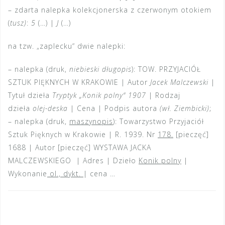
– zdarta nalepka kolekcjonerska z czerwonym otokiem
(
tusz)
:
5
(…) |
J
(…)
na tzw. „zaplecku“ dwie nalepki:
– nalepka (druk,
niebieski długopis
): TOW. PRZYJACIÓŁ
SZTUK PIĘKNYCH W KRAKOWIE | Autor
Jacek Malczewski
|
Tytuł dzieła
Tryptyk „Konik polny“ 1907
| Rodzaj
dzieła
olej-deska
| Cena | Podpis autora
(wł. Ziembicki)
;
– nalepka (druk,
maszynopis
): Towarzystwo Przyjaciół
Sztuk Pięknych w Krakowie | R. 1939. Nr
178.
[pieczęć]
1688 | Autor [pieczęć] WYSTAWA JACKA
MALCZEWSKIEGO | Adres | Dzieło
Konik polny
|
Wykonanie
ol., dykt.
| cena …