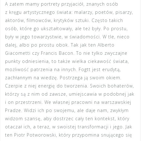
A zatem mamy portrety przyjaciół, znanych osób
z kręgu artystycznego świata: malarzy, poetów, pisarzy,
aktorów, filmowców, krytyków sztuki. Często takich
osób, które go ukształtowały, ale też były. Po prostu,
były w jego towarzystwie, w świadomości. W tle, nieco
dalej, albo po prostu obok. Tak jak ten Alberto
Giacometti czy Francis Bacon. To nie tylko zwyczajne
punkty odniesienia, to także wielka ciekawość świata,
możliwość patrzenia na innych. Fogtt jest erudytą,
zachłannym na wiedzę. Postrzega ją swoim okiem.
Czerpie z niej energię do tworzenia. Swoich bohaterów,
którzy są z nim od zawsze, umiejscawia w podobnej jak
i on przestrzeni. We własnej pracowni na warszawskiej
Pradze. Widzi ich po swojemu, ale daje nam, zwykłym
widzom szansę, aby dostrzec cały ten kontekst, który
otaczał ich, a teraz, w swoistej transformacji i jego. Jak
ten Piotr Potworowski, który przypomina snującego się