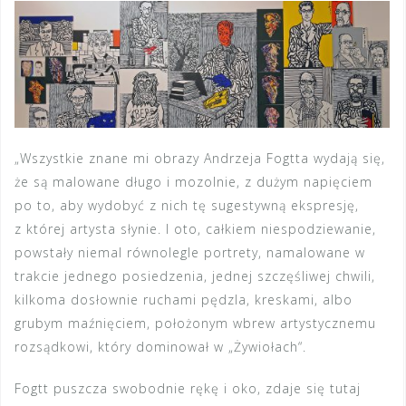
„Wszystkie znane mi obrazy Andrzeja Fogtta wydają się,
że są malowane długo i mozolnie, z dużym napięciem
po to, aby wydobyć z nich tę sugestywną ekspresję,
z której artysta słynie. I oto, całkiem niespodziewanie,
powstały niemal równolegle portrety, namalowane w
trakcie jednego posiedzenia, jednej szczęśliwej chwili,
kilkoma dosłownie ruchami pędzla, kreskami, albo
grubym maźnięciem, położonym wbrew artystycznemu
rozsądkowi, który dominował w „Żywiołach“.
Fogtt puszcza swobodnie rękę i oko, zdaje się tutaj