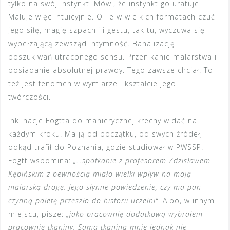
tylko na swój instynkt. Mówi, że instynkt go uratuje.
Maluje więc intuicyjnie. O ile w wielkich formatach czuć
jego siłę, magię szpachli i gestu, tak tu, wyczuwa się
wypełzającą zewsząd intymność. Banalizację
poszukiwań utraconego sensu. Przenikanie malarstwa i
posiadanie absolutnej prawdy. Tego zawsze chciał. To
też jest fenomen w wymiarze i kształcie jego
twórczości.
Inklinacje Fogtta do manierycznej krechy widać na
każdym kroku. Ma ją od początku, od swych źródeł,
odkąd trafił do Poznania, gdzie studiował w PWSSP.
Fogtt wspomina:
„…spotkanie z profesorem Zdzisławem
Kępińskim z pewnością miało wielki wpływ na moją
malarską drogę. Jego słynne powiedzenie, czy ma pan
czynną paletę przeszło do historii uczelni“
. Albo, w innym
miejscu, pisze:
„jako pracownię dodatkową wybrałem
pracownię tkaniny. Sama tkanina mnie jednak nie