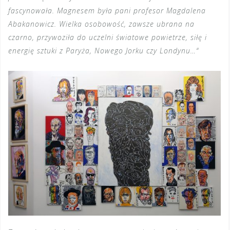
fascynowała. Magnesem była pani profesor Magdalena
Abakanowicz. Wielka osobowość, zawsze ubrana na
czarno, przywoziła do uczelni światowe powietrze, siłę i
energię sztuki z Paryża, Nowego Jorku czy Londynu…“