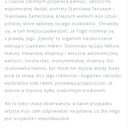
Z czasów szkolnych przywraca pamięci, oprócz tej
wspomnianej dwójki, portrety Stanisława Teisseyre i
Stanisława Zamecznika, kolejnych wielkich ikon sztuki
polskiej, które wpłynęły na jego osobowość. Chciałoby
się, w tym miejscu powiedzieć, że Fogtt rozminął się
z prawdą. Jego „Żywioły“ to organizm nieskończenie
wibrujący cząstkami materii. Doskonale łączący fakturę
tkaniny, malarskiej ekspresji i wreszcie autonomicznej
wartości, można rzec, monumentalnej struktury. Do
studiowania tkaniny, być może nie dojrzał wtedy, kiedy
pisał te słowa, lecz jego rzemiosło i bogactwo narzędzi,
wyobraźnia oraz talent, pozwalają przypuszczać, że
właśnie w tkaninie byłby znakomitym kreatorem.
Ale to tylko słowa obserwatora, w takim przypadku
artysta musi sam odpowiadać na pytania, co dla niego
jest oczywiste i niepodważalne.