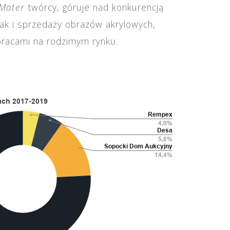
Mater
twórcy, góruje nad konkurencją
k i sprzedaży obrazów akrylowych,
pracami na rodzimym rynku.