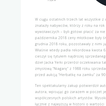
W ciągu ostatnich trzech lat wszystkie z
znalazły nabywców, którzy z roku na rok
wywoławczych – byli gotowi płacić za nie
października 2018 ceny młotkowe były ś
grudnia 2018 roku, pozostawały z nimi j
Właśnie wtedy padła rekordowa kwota 63
cieszył się tytułem najdrożej sprzedaneg
dzieł Jacka Yerki przerósł oczekiwania t
zmysłową “Niagarę” z 1988 roku sprzeda
przed aukcją “Herbatkę na zamku” za 90 
Ten spektakularny zakup potwierdził au
autora, wpisując go zarazem w poczet je
współczesnych polskich artystów. Wysokie
łącznie z najwyższą w historii o wartości