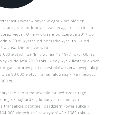
 czternastu wystawionych w Agra – Art płócien
 – startując z podobnych, zachęcająco niskich cen
 coraz więcej. O ile w okresie od czerwca 2017 do
rednio 30 % wyższe od początkowych, to już od
uż w zasadzie bez związku.
 000 złotych za “Inny wymiar” z 1977 roku. Obraz
o tylko do lata 2019 roku, kiedy wynik licytacji dwóch
ak organizatorów jak i uczestników czerwcowej aukcji:
no za 80 000 złotych, a namalowaną kilka miesięcy
000 zł.
tentyczne zapotrzebowanie na twórczość tego
dnego z najbardziej lubianych i cenionych
 transakcje ostatniej, październikowej aukcji –
 104 000 złotych za “Inkwizytorów” z 1983 roku –