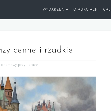
WYDARZENIA
O AUKCJACH
GAL
zy cenne i rzadkie
Rozmowy przy Sztuce