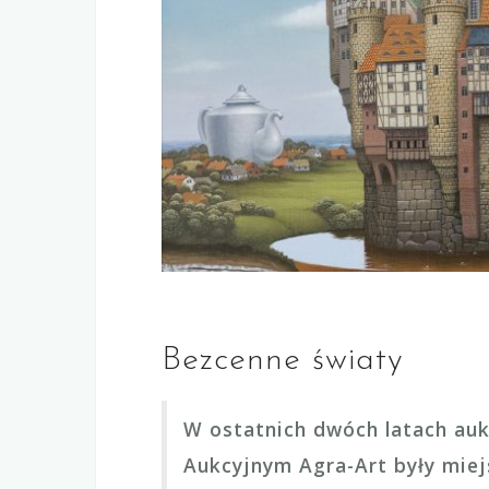
Bezcenne światy Jacka Yerki drożeją z aukcji na aukcję. Jak zmieniały 
Bezcenne światy
W ostatnich dwóch latach au
Aukcyjnym Agra-Art były miej