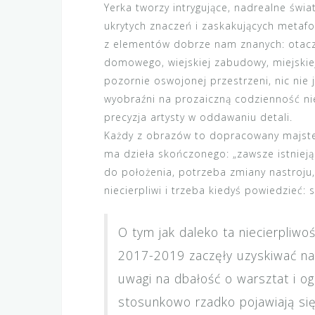
Yerka tworzy intrygujące, nadrealne św
ukrytych znaczeń i zaskakujących metaf
z elementów dobrze nam znanych: otacz
domowego, wiejskiej zabudowy, miejskiej 
pozornie oswojonej przestrzeni, nic nie 
wyobraźni na prozaiczną codzienność nie
precyzja artysty w oddawaniu detali.
Każdy z obrazów to dopracowany majster
ma dzieła skończonego: „zawsze istnieją
do położenia, potrzeba zmiany nastroju, 
niecierpliwi i trzeba kiedyś powiedzieć: s
O tym jak daleko ta niecierpliwoś
2017-2019 zaczęły uzyskiwać na a
uwagi na dbałość o warsztat i 
stosunkowo rzadko pojawiają się