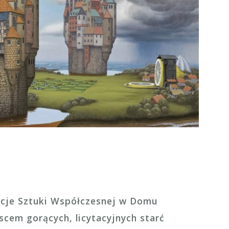
się ceny malarstwa Yerki w ciągu ostatnich lat ? Przeczytaj..
kcje Sztuki Współczesnej w Domu
scem gorących, licytacyjnych starć