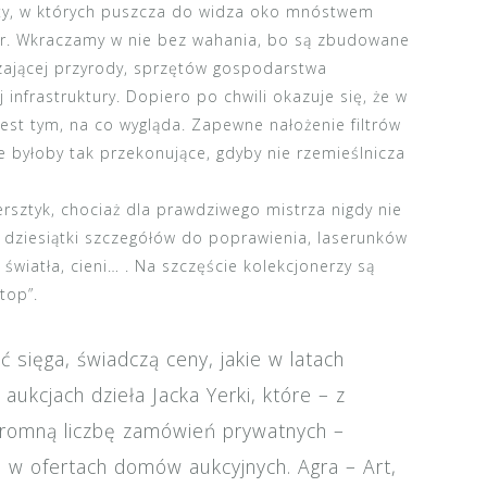
iaty, w których puszcza do widza oko mnóstwem
or. Wkraczamy w nie bez wahania, bo są zbudowane
ającej przyrody, sprzętów gospodarstwa
infrastruktury. Dopiero po chwili okazuje się, że w
jest tym, na co wygląda. Zapewne nałożenie filtrów
 byłoby tak przekonujące, gdyby nie rzemieślnicza
sztyk, chociaż dla prawdziwego mistrza nigdy nie
 dziesiątki szczegółów do poprawienia, laserunków
światła, cieni… . Na szczęście kolekcjonerzy są
top”.
ć sięga, świadczą ceny, jakie w latach
ukcjach dzieła Jacka Yerki, które – z
ogromną liczbę zamówień prywatnych –
 w ofertach domów aukcyjnych. Agra – Art,