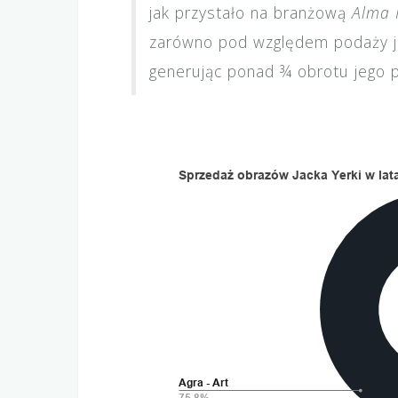
jak przystało na branżową
Alma 
zarówno pod względem podaży ja
generując ponad ¾ obrotu jego 