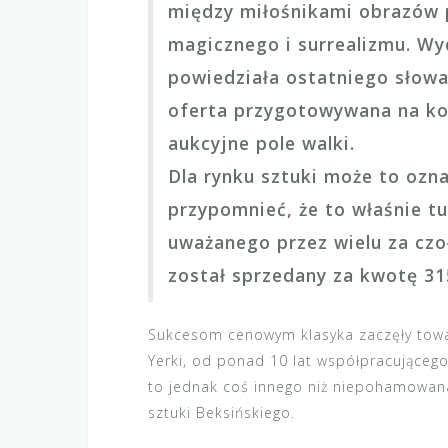
między miłośnikami obrazów p
magicznego i surrealizmu. Wyd
powiedziała ostatniego słowa
oferta przygotowywana na ko
aukcyjne pole walki.
Dla rynku sztuki może to ozn
przypomnieć, że to właśnie t
uważanego przez wielu za czo
został sprzedany za kwotę 315
Sukcesom cenowym klasyka zaczęły towa
Yerki, od ponad 10 lat współpracującego 
to jednak coś innego niż niepohamowana
sztuki Beksińskiego.