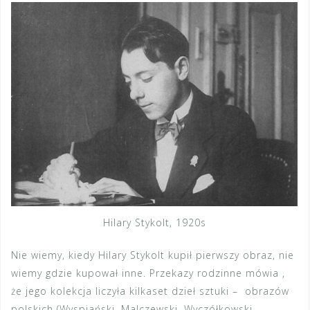
Hilary Stykolt, 1920s
Nie wiemy, kiedy Hilary Stykolt kupił pierwszy obraz, nie
wiemy gdzie kupował inne. Przekazy rodzinne mówia ,
że jego kolekcja liczyła kilkaset dzieł sztuki – obrazów
polskich (Wyspiański, Malczewski, Wyczółkowski,