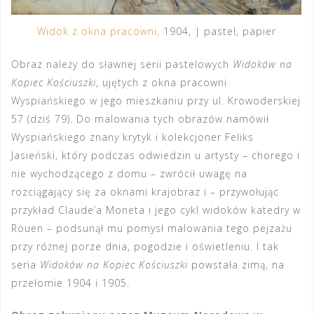
Widok z okna pracowni,
1904, | pastel, papier
Obraz należy do sławnej serii pastelowych
Widoków na
Kopiec Kościuszki
, ujętych z okna pracowni
Wyspiańskiego w jego mieszkaniu przy ul. Krowoderskiej
57 (dziś 79). Do malowania tych obrazów namówił
Wyspiańskiego znany krytyk i kolekcjoner Feliks
Jasieński, który podczas odwiedzin u artysty – chorego i
nie wychodzącego z domu – zwrócił uwagę na
rozciągający się za oknami krajobraz i – przywołując
przykład Claude’a Moneta i jego cykl widoków katedry w
Rouen – podsunął mu pomysł malowania tego pejzażu
przy różnej porze dnia, pogodzie i oświetleniu. I tak
seria
Widoków na Kopiec Kościuszki
powstała zimą, na
przełomie 1904 i 1905.