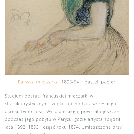
Paryska mleczarka
, 1893-94 | pastel, papier
Studium postaci francuskiej mleczarki w
charakterystycznym czepku pochodzi z wczesnego
okresu twórczości Wyspiańskiego; powstało jeszcze
podczas jego pobytu w Paryżu, gdzie artysta spędził
lata 1892, 1893 i część roku 1894. Umieszczona przy