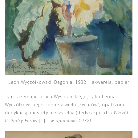
Leon Wyczółkowski, Begonia, 1932 | akwarela, papier
Tym razem nie praca Wyspiańskiego, tylko Leona
Wyczółkowskiego, jedne z wielu „kwiatów”, opatrzone
dedykacją, niestety nieczytelną (dedykacja l.d.:
LWyczół |
P. Radcy Ferowi
[…] |
w upominku 1932)