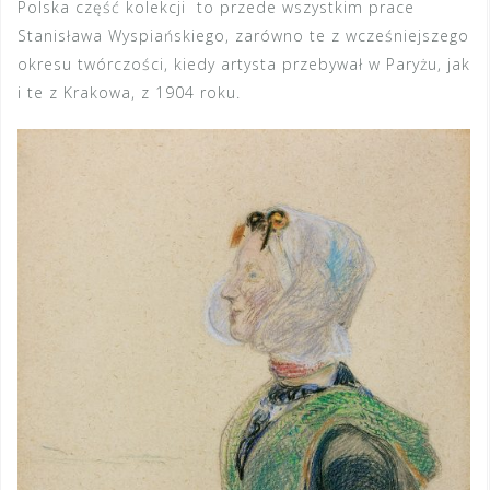
Polska część kolekcji to przede wszystkim prace
Stanisława Wyspiańskiego, zarówno te z wcześniejszego
okresu twórczości, kiedy artysta przebywał w Paryżu, jak
i te z Krakowa, z 1904 roku.