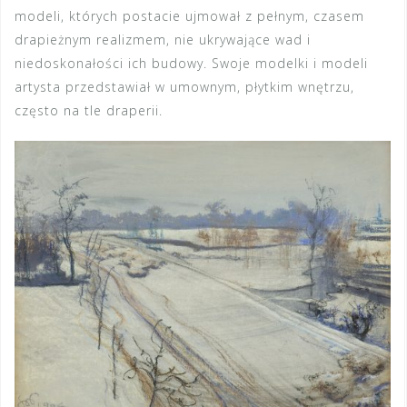
modeli, których postacie ujmował z pełnym, czasem
drapieżnym realizmem, nie ukrywające wad i
niedoskonałości ich budowy. Swoje modelki i modeli
artysta przedstawiał w umownym, płytkim wnętrzu,
często na tle draperii.