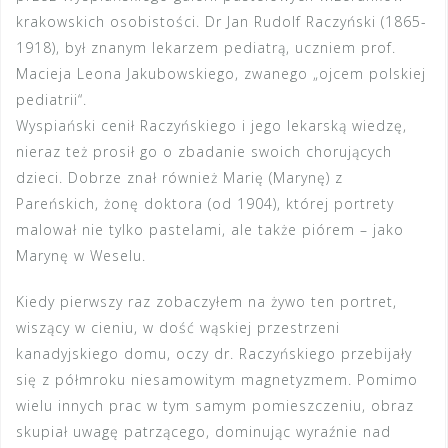
krakowskich osobistości. Dr Jan Rudolf Raczyński (1865-
1918), był znanym lekarzem pediatrą, uczniem prof.
Macieja Leona Jakubowskiego, zwanego „ojcem polskiej
pediatrii“.
Wyspiański cenił Raczyńskiego i jego lekarską wiedzę,
nieraz też prosił go o zbadanie swoich chorujących
dzieci. Dobrze znał również Marię (Marynę) z
Pareńskich, żonę doktora (od 1904), której portrety
malował nie tylko pastelami, ale także piórem – jako
Marynę w Weselu.
Kiedy pierwszy raz zobaczyłem na żywo ten portret,
wiszący w cieniu, w dość wąskiej przestrzeni
kanadyjskiego domu, oczy dr. Raczyńskiego przebijały
się z półmroku niesamowitym magnetyzmem. Pomimo
wielu innych prac w tym samym pomieszczeniu, obraz
skupiał uwagę patrzącego, dominując wyraźnie nad