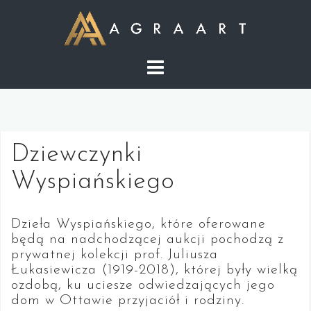
S
k
i
p
t
o
c
o
Dziewczynki
n
t
Wyspiańskiego
e
n
Dzieła Wyspiańskiego, które oferowane
t
będą na nadchodzącej aukcji pochodzą z
prywatnej kolekcji prof. Juliusza
Łukasiewicza (1919-2018), której były wielką
ozdobą, ku uciesze odwiedzających jego
dom w Ottawie przyjaciół i rodziny.