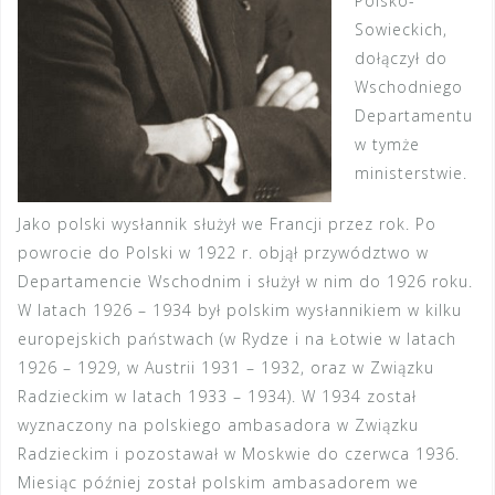
Polsko-
Sowieckich,
dołączył do
Wschodniego
Departamentu
w tymże
ministerstwie.
Jako polski wysłannik służył we Francji przez rok. Po
powrocie do Polski w 1922 r. objął przywództwo w
Departamencie Wschodnim i służył w nim do 1926 roku.
W latach 1926 – 1934 był polskim wysłannikiem w kilku
europejskich państwach (w Rydze i na Łotwie w latach
1926 – 1929, w Austrii 1931 – 1932, oraz w Związku
Radzieckim w latach 1933 – 1934). W 1934 został
wyznaczony na polskiego ambasadora w Związku
Radzieckim i pozostawał w Moskwie do czerwca 1936.
Miesiąc później został polskim ambasadorem we