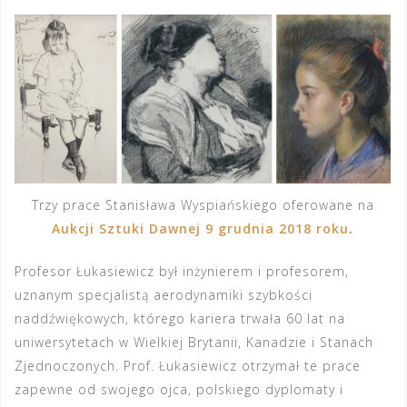
Trzy prace Stanisława Wyspiańskiego oferowane na
Aukcji Sztuki Dawnej 9 grudnia 2018 roku
.
Profesor Łukasiewicz był inżynierem i profesorem,
uznanym specjalistą aerodynamiki szybkości
naddźwiękowych, którego kariera trwała 60 lat na
uniwersytetach w Wielkiej Brytanii, Kanadzie i Stanach
Zjednoczonych. Prof. Łukasiewicz otrzymał te prace
zapewne od swojego ojca, polskiego dyplomaty i