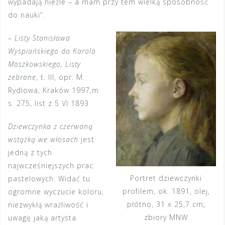
wypadają nieźle – a mam przy tem wielką sposobność
do nauki”.
–
Listy Stanisława
Wyspiańskiego do Karola
Maszkowskiego, Listy
zebrane
, t. III, opr. M.
Rydlowa, Kraków 1997,m
s. 275, list z 5 VI 1893
Dziewczynka z czerwoną
wstążką we włosach
jest
jedną z tych
najwcześniejszych prac
Portret dziewczynki
pastelowych. Widać tu
profilem, ok. 1891, olej,
ogromne wyczucie koloru,
płótno, 31 x 25,7 cm;
niezwykłą wrażliwość i
zbiory MNW
uwagę jaką artysta