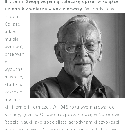
Brytanii. Swoją wojenną tułaczkę opisał w książce
Dziennik Żołnierza – Rok Pierwszy.
W
Londynie w
Imperial
Collage
udało
mu się
wznowić,
przerwan
e
wybuche
m wojny,
studia w
zakresie
mechani
ki i inżynierii lotniczej. W 1948 roku wyemigrował do
Kanady, gdzie w Ottawie rozpoczął pracę w Narodowej
Radzie Nauki jako specjalista aerodynamiki szybkości
naddźwiękowych. Największym osiągniecie Łukasiewicza