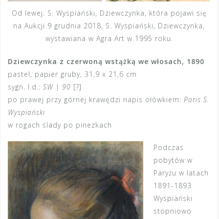
Od lewej: S. Wyspiański, Dziewczynka, która pojawi się
na Aukcji 9 grudnia 2018, S. Wyspiański, Dziewczynka,
wystawiana w Agra Art w 1995 roku.
Dziewczynka z czerwoną wstążką we włosach, 1890
pastel, papier gruby, 31,9 x 21,6 cm
sygn. l.d.:
SW
|
90
[?]
po prawej przy górnej krawędzi napis ołówkiem:
Paris S.
Wyspiański
w rogach ślady po pinezkach
Podczas
pobytów w
Paryżu w latach
1891-1893
Wyspiański
stopniowo