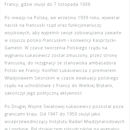
Francji, gdzie służył do 7 listopada 1939.
Po inwazji na Polskę, we wrześniu 1939 roku, wywierał
nacisk na francuski rząd oraz funkcjonariuszy
wojskowych, aby wypełnili swoje zobowiązania zawarte
w sojuszu polsko-francuskim i konwencji Kasprzycki-
Gamelin. W czasie tworzenia Polskiego rządu na
wygnaniu Łukasiewicz został zmuszony, przez stronę
francuską, do rezygnacji ze stanowiska ambasadora
Polski we Francji. Konflikt Łukasiewicza z premierem
Władysławem Sikorskim w czasie ewakuacji polskiego
rządu na uchodźstwie z Francji do Wielkiej Brytanii,
zakończył jego polityczną aktywność.
Po Drugiej Wojnie Światowej Łukasiewicz pozostał poza
granicami kraju. Od 1947 do 1950 służył jako
wiceprzewodniczący Instytutu Badań Międzynarodowych
w Londynie. Był działaczem piłsudczyków na wygnaniu