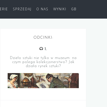
ERIE
SPRZEDAJ
O NAS
WYNIKI
GB
ODCINKI:
1.
Dzieło sztuki nie tylko w muzeum: na
czym polega kolekcjonerstwo? Jak
działa rynek sztuki?