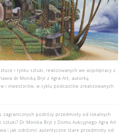
tuce i rynku sztuki, realizowanych we współpracy z
wia dr Moniką Bryl z Agra-Art, autorką
w i inwestorów, w cyklu podcastów zrealizowanych
s zagranicznych podróży przedmioty od lokalnych
o sztuki? Dr Monika Bryl z Domu Aukcyjnego Agra Art
twa i jak odróżnić autentyczne stare przedmioty od