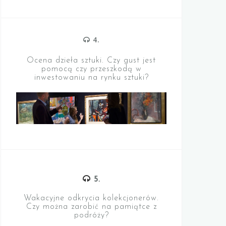
4.
Ocena dzieła sztuki. Czy gust jest
pomocą czy przeszkodą w
inwestowaniu na rynku sztuki?
5.
Wakacyjne odkrycia kolekcjonerów.
Czy można zarobić na pamiątce z
podróży?