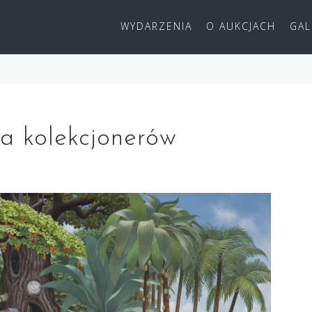
WYDARZENIA
O AUKCJACH
GAL
a kolekcjonerów
róży?