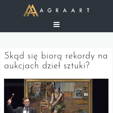
S
k
i
p
t
o
c
o
Skąd się biorą rekordy na
n
t
aukcjach dzieł sztuki?
e
n
t