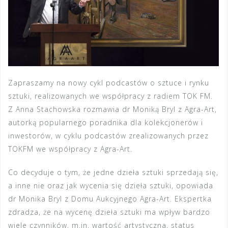
Zapraszamy na nowy cykl podcastów o sztuce i rynku
sztuki, realizowanych we współpracy z radiem TOK FM.
Z Anna Stachowska rozmawia dr Moniką Bryl z Agra-Art,
autorką popularnego poradnika dla kolekcjonerów i
inwestorów, w cyklu podcastów zrealizowanych przez
TOKFM we współpracy z Agra-Art.
Co decyduje o tym, że jedne dzieła sztuki sprzedają się,
a inne nie oraz jak wycenia się dzieła sztuki, opowiada
dr Monika Bryl z Domu Aukcyjnego Agra-Art. Ekspertka
zdradza, że na wycenę dzieła sztuki ma wpływ bardzo
wiele czynników, m.in. wartość artystyczna, status