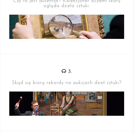
Czy to jest autentyk? Kolekcjoner oczami skóry
ogląda dzieło sztuki
.
3.
Skąd się biorą rekordy na aukcjach dzieł sztuki?