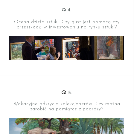
4.
Ocena dzieła sztuki. Czy gust jest pomocą czy
przeszkodą w inwestowaniu na rynku sztuki?
5.
Wakacyjne odkrycia kolekcjonerów. Czy można
zarobić na pamiątce z podróży?